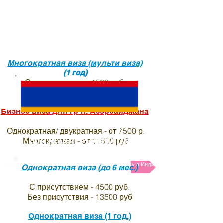
граждан Азербайджана
Многократная виза (мульти виза)
(1 год)
С присутствием - 4500 руб.
Без присутствия - 13500 руб
Бизнес виза для гр-н. Азербайджана
Виза в индию для
Однократная/ двукратная - от 7500 р.
граждан Армении
Многократная - от 11500 руб
Анкета и список необходимых документов на визу в Индию для граждан Азербайд
Однократная виза (до 6 мес.)
С присутствием - 4500 руб.
Без присутствия - 13500 руб
Однократная виза (1 год.)