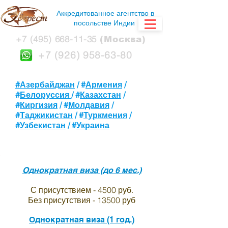
Аккредитованное агентство в
посольстве Индии
+7 (495) 668-11-35
(Москва)
+7 (926) 958-63-80
#Азербайджан
/ #
Армения
/
#
Белоруссия
/ #
Казахстан
/
#
Киргизия
/ #
Молдавия
/
#
Таджикистан
/ #
Туркмения
/
#
Узбекистан
/ #
Украина
Однократная виза (до 6 мес.)
С присутствием - 4500 руб.
Без присутствия - 13500 руб
Однократная виза (1 год.)