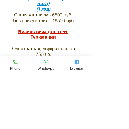
виза)
(1 год)
С присутствием - 6500 руб.
Без присутствия - 16500 руб
Бизнес виза для гр-н.
Туркмении
Однократная/ двукратная - от
7500 р.
Многократная - от 13500 руб
Phone
WhatsApp
Telegram
Анкета и список необходимых документов на ви
Виза в индию для
граждан