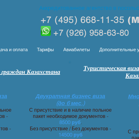
Аккредитованное агентство в посоль
+7 (495) 668-11-35
(
+7 (926) 958-63-80
ача и оплата
Тарифы
Авиабилеты
Дополнительные у
Туристическая виз
я граждан Казахстана
Каза
иза
Двукратная бизнес виза
Мно
(до 6 мес.)
льное
С присутствие и в наличие польное
ов -
пакет необходимое документов -
8500 руб
.
тов -
Без присутствие / Без документов -
С пр
14500 руб
пак