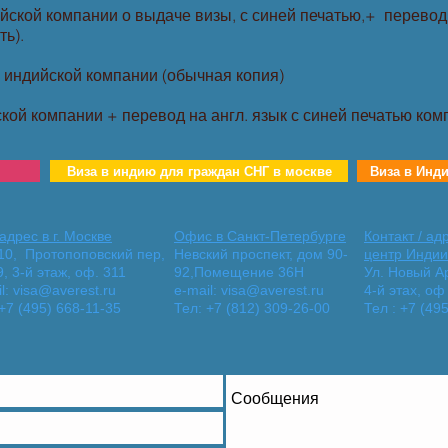
ской компании о выдаче визы, с синей печатью,+ перевод 
ть).
 индийской компании (обычная копия)
й компании + перевод на англ. язык с синей печатью ком
Виза в индию для граждан СНГ в москве
Виза в Инд
адреc в г. Москве
Офис в Санкт-Петербурге
Контакт / ад
10, Протопоповский пер,
Невский проспект, дом 90-
центр Индии
, 3-й этаж, оф. 311
92,Помещение 36Н
Ул. Новый А
l:
visa@averest.ru
e-mail:
visa@averest.ru
4-й этах, оф
+7 (495) 668-11-35
Тел: +7 (812) 309-26-00
Тел : +7 (49