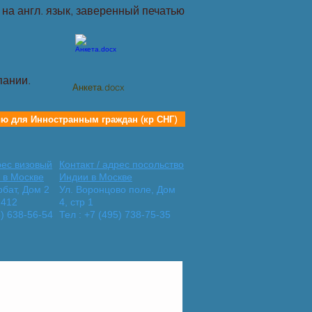
на англ. язык, заверенный печатью
пании.
Анкета.docx
ию для Инностранным граждан (кр СНГ)
рес визовый
Контакт / адрес посольство
 в Москве
Индии в Москве
рбат, Дом 2
Ул. Воронцово поле, Дом
 412
4, стр 1
5) 638‑56-54
Тел : +7 (495) 738‑75-35