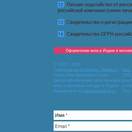
12.
Письмо-ходатайство от россий
российской компании (синяя печа
13.
Cвидетельство о регистрации
14.
Свидетельство ОГРН российско
Оформление виза в Индию в москве
© 2003 - 2026
Туроператор по Индии "Эверест"
.
Наш 
Indian Visa Application Center
1291
Центр оформления туристической
дом 9
визы и деловые поездки в Индию
e-mai
Авиабилеты на
www.aviashop.ru
Тел: 