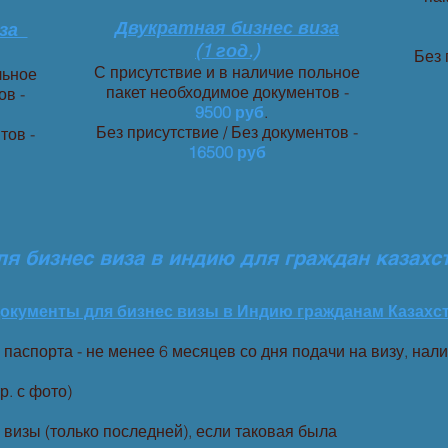
Двукратная бизнес виза
иза
(1 год.)
Без 
С присутствие и в наличие польное
льное
пакет необходимое документов -
ов -
9500 руб
.
Без присутствие / Без документов -
тов -
16500 руб
я бизнеc виза в индию для граждан казахс
окументы для бизнес визы в Индию гражданам Казахст
паспорта - не менее 6 месяцев со дня подачи на визу, нали
р. с фото)
изы (только последней), если таковая была