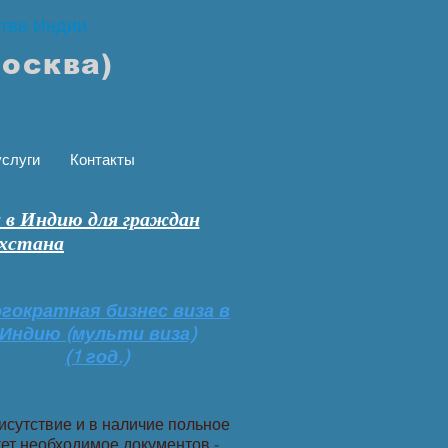
стве Индии
Москва)
слуги
Контакты
а в Индию для граждан
хстана
гократная бизнес виза в
Индию (мульти виза)
(1 год.)
исутствие и в наличие польное
ет необходимое документов -