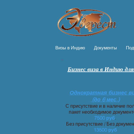
Визы в Индию
Документы
Под
Бизнес виза в Индию дл
Однократная бизнес в
(до 6 мес.)
С присутствие и в наличие по
пакет необходимое документ
7500 руб
.
Без присутствие / Без докумен
13500 руб