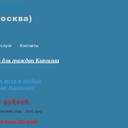
стве Индии
Москва)
слуги
Контакты
ю для граждан Киргизии
я
виза в Индию
ан Киргизии
рублей.
льский сбор - 5850 руб)
я визы 365 дней