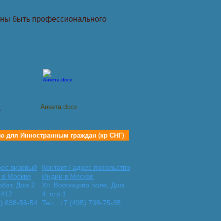
лжны быть профессионального
ить в офисе компании).
Анкета.docx
ю для Инностранным граждан (кр СНГ)
рес визовый
Контакт / адрес посольство
 в Москве
Индии в Москве
рбат, Дом 2
Ул. Воронцово поле, Дом
 412
4, стр 1
5) 638‑56-54
Тел : +7 (495) 738‑75-35