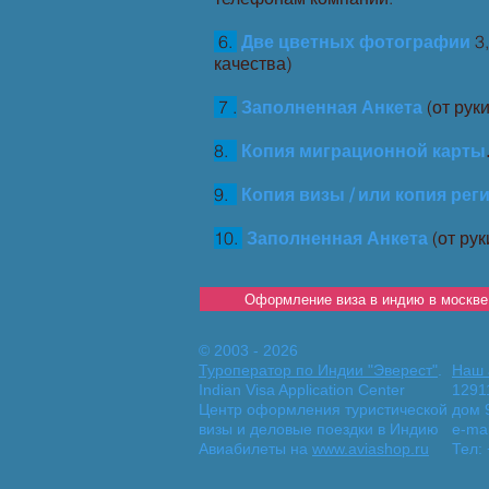
6.
Две цветных фотографии
3
качества)
7 .
Заполненная Анкета
(от рук
8.
Копия миграционной карты
9.
Копия визы / или копия реги
10.
Заполненная Анкета
(от 
Оформление виза в индию в москве
© 2003 - 2026
Туроператор по Индии "Эверест"
.
Наш 
Indian Visa Application Center
1291
Центр оформления туристической
дом 9
визы и деловые поездки в Индию
e-mai
Авиабилеты на
www.aviashop.ru
Тел: 