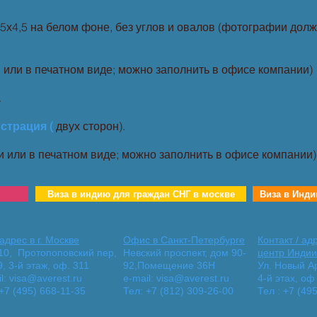
,5х4,5 на белом фоне, без углов и овалов (фотографии до
и или в печатном виде; можно заполнить в офисе компании)
.
страция (
двух сторон).
руки или в печатном виде; можно заполн
Виза в индию для граждан СНГ в москве
Виза в Инди
адреc в г. Москве
Офис в Санкт-Петербурге
Контакт / ад
10, Протопоповский пер,
Невский проспект, дом 90-
центр Индии
, 3-й этаж, оф. 311
92,Помещение 36Н
Ул. Новый А
l:
visa@averest.ru
e-mail:
visa@averest.ru
4-й этах, оф
+7 (495) 668-11-35
Тел: +7 (812) 309-26-00
Тел : +7 (49