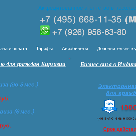
Аккредитованное агентство в посоль
+7 (495) 668-11-35
(
+7 (926) 958-63-80
ача и оплата
Тарифы
Авиабилеты
Дополнительные у
ию для граждан Киргизии
Бизнес виза в Инди
а (до 3 мес.)
Электронна
для гражд
руб.
1000 
иза (6 мес.)
(не включеные консу
руб.
Срок действи