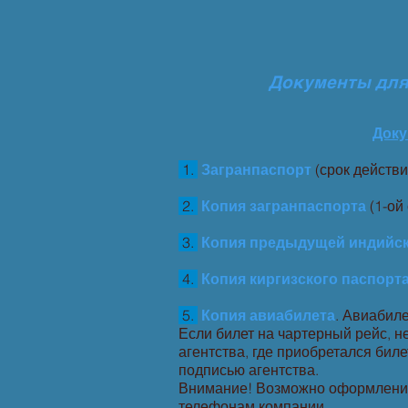
Документы для 
Доку
1.
Загранпаспорт
(срок действи
2.
Копия загранпаспорта
(1-ой
3.
Копия предыдущей индийс
4.
Копия киргизского
паспорт
5.
Копия авиабилета
. Авиабиле
Если билет на чартерный рейс, 
агентства, где приобретался бил
подписью агентства.
Внимание! Возможно оформление в
телефонам компании.