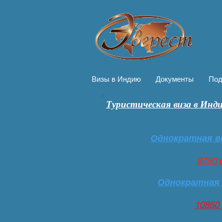
Визы в Индию
Документы
Под
Туристическая виза в Инд
Однократная виз
8750 
Однократная в
10850 