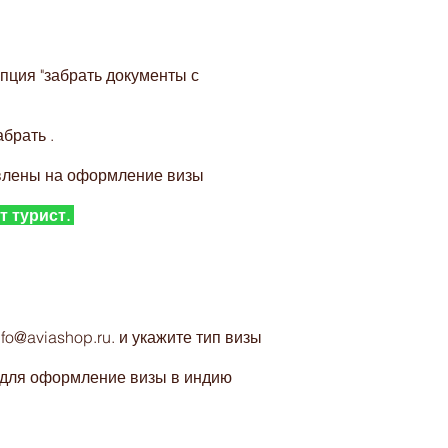
сти
пция "забрать документы с
брать .
авлены на оформление визы
т турист.
сти
nfo@aviashop.ru
. и укажите тип визы
е для оформление визы в индию