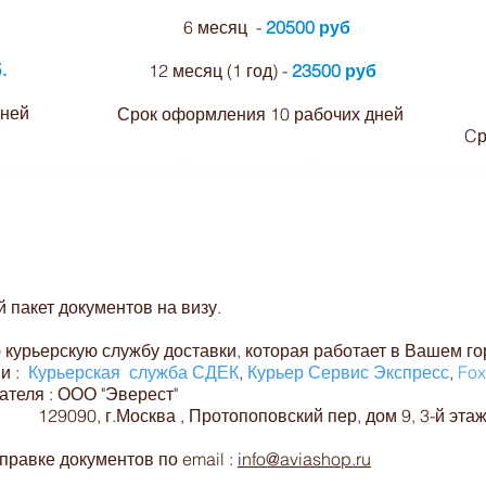
6 месяц -
20500 руб
.
12 месяц (1 год) -
23500 руб
дней
Срок оформления 10 рабочих дней
Cр
мых документов на бизнес визу в Индию для россиян
нтов на оформление визы в индию из новос
пакет документов на визу.
курьерскую службу доставки, которая работает в Вашем го
и :
Курьерская служба СДЕК
,
Курьер Сервис Экспресс
,
Fox
ателя : ООО "Эверест"
 , Протопоповский пер, дом 9, 3-й этаж, о
равке документов по email :
info@aviashop.ru