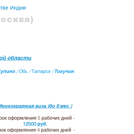
стве Индии
Москва)
слуги
Контакты
кой
области
Купино
/ Обь / Татарск /
Тогучин
ской области
Многократная виза (до 6 мес.)
рок оформления 5 рабочих дней -
12500 руб.
ок оформления 4 рабочих дней -