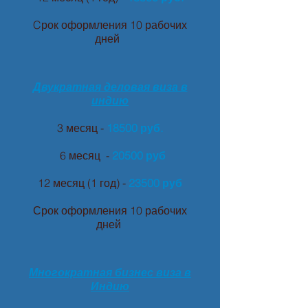
Cрок оформления 10 рабочих
дней
Двукратная деловая виза в
индию
3 месяц -
18500 руб.
6 месяц -
20500 руб
12 месяц (1 год) -
23500 руб
Срок оформления 10 рабочих
дней
Многократная бизнес виза в
Индию