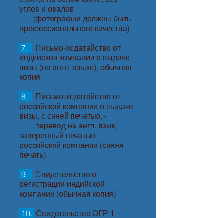
углов и овалов
(фотографии должны быть
профессионального качества)
7.
Письмо-ходатайство от
индийской компании о выдаче
визы (на англ. языке), обычная
копия
8.
Письмо-ходатайство от
российской компании о выдаче
визы, с синей печатью,+
перевод на англ. язык,
заверенный печатью
российской компании (синяя
печать).
9.
Cвидетельство о
регистрации индийской
компании (обычная копия)
10.
Свидетельство ОГРН