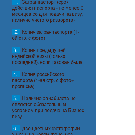
1.
Загранпаспорт (срок
действия паспорта - не менее 6
месяцев со дня подачи на визу,
наличие чистого разворота)
2.
Копия загранпаспорта (1-
ой стр. с фото)
3.
Копия предыдущей
индийской визы (только
последней), если таковая была
4.
Копия российского
паспорта (1-ая стр. с фото+
прописка)
5.
Наличие авиабилета не
является обязательным
условием при подаче на Бизнес
визу.
6.
Две цветных фотографии
3,5х4,5 на белом фоне, без