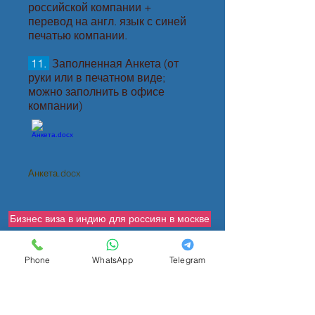
российской компании +
перевод на англ. язык с синей
печатью компании.
11.
Заполненная Анкета (от
руки или в печатном виде;
можно заполнить в офисе
компании)
Анкета.docx
Бизнес виза в индию для россиян в москве
Бизнес виза в индию для граждан СНГ в россии
Phone
WhatsApp
Telegram
Скидки турфирмам в Новсибирской области