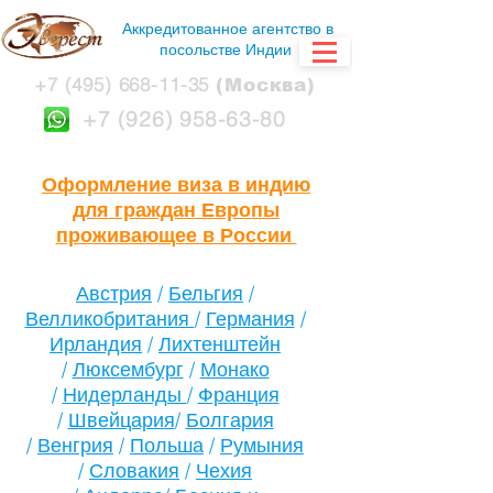
Аккредитованное агентство в
посольстве Индии
+7 (495) 668-11-35
(Москва)
+7 (926) 958-63-80
Оформление
виза в индию
для граждан Европы
проживающее в России
Австрия
/
Бельгия
/
Велликобритания
/
Германия
/
Ирландия
/
Лихтенштейн
/
Люксембург
/
Монако
/
Нидерланды
/
Франция
/
Швейцария
/
Болгария
/
Венгрия
/
Польша
/
Румыния
/
Словакия
/
Чехия