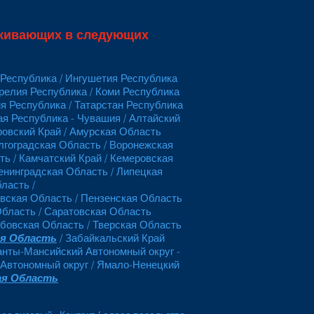
оживающих в следующих
 Республика / Ингушетия Республика
арелия Республика / Коми Республика
ия Республика / Татарстан Республика
ая Республика - Чувашия / Алтайский
аровский Край / Амурская Область
лгоградская Область / Воронежская
ь / Камчатский Край / Кемеровская
Ленинградская Область / Липецкая
бласть /
овская Область / Пензенская Область
Область / Саратовская Область
мбовская Область / Тверская Область
ая Область
/ Забайкальский Край
Ханты-Мансийский Автономный округ -
 Автономный округ / Ямало-Ненецкий
ая Область