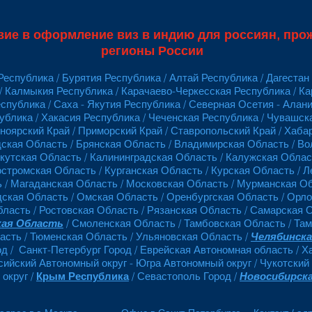
вие в оформление виз в индию для россиян, пр
регионы России
еспублика / Бурятия Республика / Алтай Республика / Дагестан
/ Калмыкия Республика / Карачаево-Черкесская Республика / К
спублика / Саха - Якутия Республика / Северная Осетия - Алан
ублика / Хакасия Республика / Чеченская Республика / Чувашск
сноярский Край / Приморский Край / Ставропольский Край / Хаб
дская Область / Брянская Область / Владимирская Область / Во
кутская Область / Калининградская Область / Калужская Област
остромская Область / Курганская Область / Курская Область / 
 / Магаданская Область / Московская Область / Мурманская О
дская Область / Омская Область / Оренбургская Область / Орл
бласть / Ростовская Область / Рязанская Область / Самарская 
кая Область
/ Смоленская Область / Тамбовская Область / Та
ласть / Тюменская Область / Ульяновская Область /
Челябинск
од / Санкт-Петербург Город / Еврейская Автономная область / 
ийский Автономный округ - Югра Автономный округ / Чукотский
округ /
Крым Республика
/ Севастополь Город /
Новосибирск