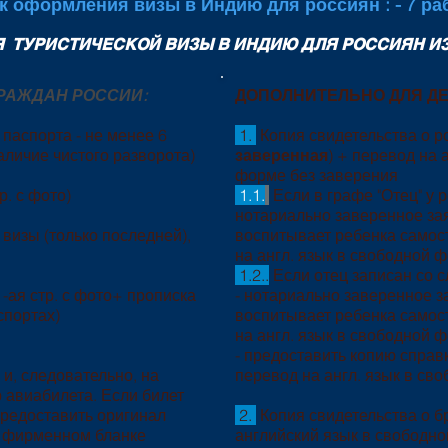
к оформления визы в Индию для россиян : - 7 ра
 ТУРИСТИЧЕСКОЙ ВИЗЫ В ИНДИЮ ДЛЯ РОССИЯН ИЗ
РАЖДАН РОССИИ:
ДОПОЛНИТЕЛЬНО ДЛЯ ДЕТЕ
паспорта - не менее 6
1.
Копия свидетельства о р
аличие чистого разворота)
заверенная
) + перевод на 
форме без заверения
р. с фото)
1.1.
Если в графе "Отец" у 
нотариально заверенное зая
визы (только последней),
воспитывает ребенка самос
на англ. язык в свободной 
1.2.
.
Если отец записан со с
-ая стр. с фото+ прописка
- нотариально заверенное за
спортах)
воспитывает ребенка самос
на англ. язык в свободной 
- предоставить копию спра
и, следовательно, на
перевод на англ. язык в св
 авиабилета. Если билет
предоставить оригинал
2.
Копия свидетельства о бр
 фирменном бланке
английский язык в свободн