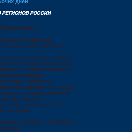
бочих дней
 РЕГИОНОВ РОССИИ
Й (до 18 лет):
ождении (
Нотариально
английский язык в свободной
ребенка стоит прочерк - требуются
вление от матери о том, что она
тоятельно + перевод заявления
форме без заверения
лов матери - требуются:
явление от матери о том, что она
тоятельно + перевод заявления
форме без заверения
вки из ЗАГСа по форме № 025 +
ободной форме.
аке (или о разводе) + перевод на
ой форме