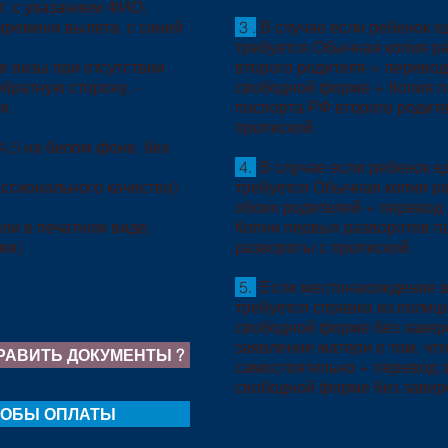
т, с указанием ФИО,
времени вылета, с синей
3 .
В случае если ребенок ед
требуется Обычная копия р
 визы при отсутствии
второго родителя + перевод
братную сторону, -
свободной форме + Копия п
и.
паспорта РФ второго родите
пропиской
,5 на белом фоне, без
4.
В случае если ребенок ед
ссионального качества)
требуется Обычная копия р
обоих родителей + перевод 
ли в печатном виде;
Копии первых разворотов п
ии)
развороты с пропиской
5.
Если местонахождение вт
требуется справка из полици
свободной форме без завер
заявление матери о том, чт
РАВИТЬ ДОКУМЕНТЫ ?
самостоятельно + перевод з
свободной форме без завер
ОБЫ ОПЛАТЫ