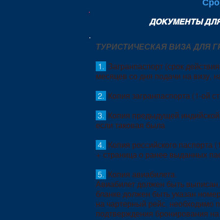
Сро
ДОКУМЕНТЫ ДЛЯ
ТУРИСТИЧЕСКАЯ ВИЗА ДЛЯ Г
1.
Загранпаспорт (срок действия 
месяцев со дня подачи на визу, н
2.
Копия загранпаспорта (1-ой ст
3.
Копия предыдущей индийской 
если таковая была
4.
Копия российского паспорта (1
+ страница о ранее выданных па
5.
Копия авиабилета.
Авиабилет должен быть выписан, 
бланке должен быть указан номер
на чартерный рейс, необходимо 
подтверждения бронирования на