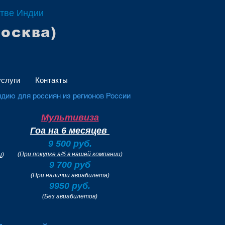
стве Индии
Москва)
слуги
Контакты
ндию для россиян из регионов России
Мультивиза
Гоа на
6 месяцев
9 500 руб.
(
При покупке а/б в нашей компании
)
и
)
9 700 руб
(При наличии авиабилета)
9950 руб.
(Без авиабилетов)