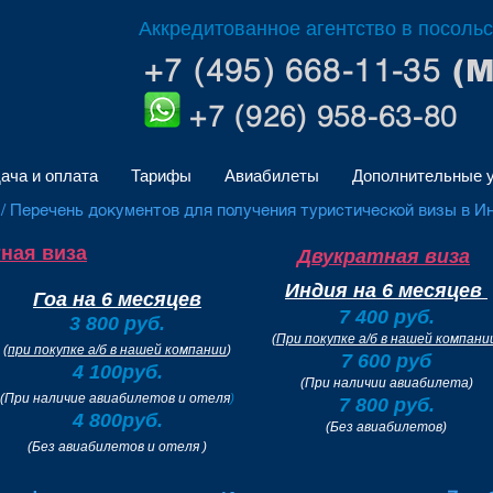
Аккредитованное агентство в посоль
+7 (495) 668-11-35
(
+7 (926) 958-63-80
ача и оплата
Тарифы
Авиабилеты
Дополнительные у
/ Перечень документов для получения туристической визы в И
ная виза
Двукратная виза
Индия на
6 месяцев
Гоа на 6 месяцев
7 400 руб.
3 800 руб.
(
При покупке а/б в нашей компани
(
при покупке а/б в нашей компании
)
7 600 руб
4 100руб.
(При наличии авиабилета)
(При наличие авиабилетов и отеля
)
7 800 руб.
4 800руб.
(Без авиабилетов)
(Без авиабилетов и отеля )