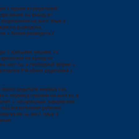
ет с одним из родителей,
азрешения на выезд от
 разрешения на англ. язык в
ервого разворота
ля + Копия разворота с
ет с третьими лицами, то
азрешения на выезд от
на англ.яз. в свободной форме +
аспортов РФ обоих родителей +
орого родителя неизвестно,
и + перевод справки на англ.яз. в
ения + нотариально заверенное
о она воспитывает ребенка
аявления на англ. язык в
ения.