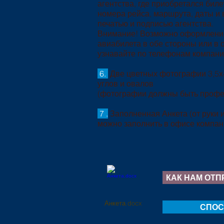
агентства, где приобретался биле
номера рейса, маршрута, даты и 
печатью и подписью агентства.
Внимание! Возможно оформление
авиабилета в обе стороны или в о
узнавайте по телефонам компани
6.
Две цветных фотографии 3,5х4
углов и овалов
(фотографии должны быть профе
7 .
Заполненная Анкета (от руки и
можно заполнить в офисе компан
КАК НАМ ОТП
Анкета.docx
СПОС